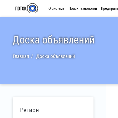
О системе
Поиск технологий
Предприя
Доска объявлений
Главная
Доска объявлений
Регион